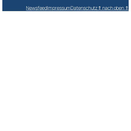
Newsfeed
Impressum
Datenschutz
⇑ nach oben ⇑