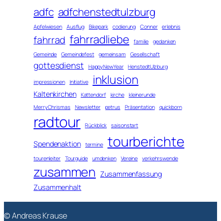
adfc
adfchenstedtulzburg
Apfelwiesen
Ausflug
Bikepark
codierung
Conner
erlebnis
fahrradliebe
fahrrad
familie
gedanken
Gemeinde
Gemeindefest
gemeinsam
Gesellschaft
gottesdienst
HappyNewYear
HenstedtUlzburg
inklusion
impressionen
Initiative
Kaltenkirchen
Kattendorf
kirche
kleinerunde
MerryChrismas
Newsletter
petrus
Präsentation
quickborn
radtour
Rückblick
saisonstart
tourberichte
Spendenaktion
termine
tourenleiter
Tourguide
umdenken
Vereine
verkehrswende
zusammen
Zusammenfassung
Zusammenhalt
© Andreas Krause