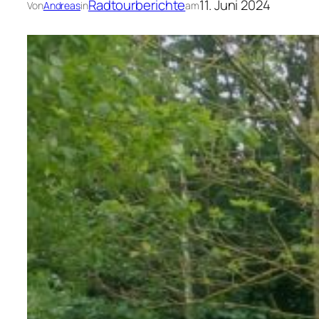
Radtourberichte
11. Juni 2024
Von
Andreas
in
am