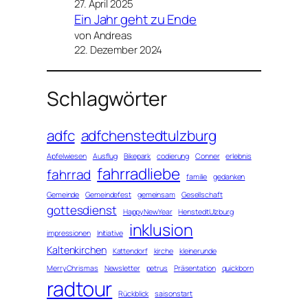
27. April 2025
Ein Jahr geht zu Ende
von Andreas
22. Dezember 2024
Schlagwörter
adfc
adfchenstedtulzburg
Apfelwiesen
Ausflug
Bikepark
codierung
Conner
erlebnis
fahrradliebe
fahrrad
familie
gedanken
Gemeinde
Gemeindefest
gemeinsam
Gesellschaft
gottesdienst
HappyNewYear
HenstedtUlzburg
inklusion
impressionen
Initiative
Kaltenkirchen
Kattendorf
kirche
kleinerunde
MerryChrismas
Newsletter
petrus
Präsentation
quickborn
radtour
Rückblick
saisonstart