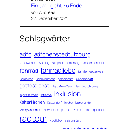
Ein Jahr geht zu Ende
von Andreas
22. Dezember 2024
Schlagwörter
adfc
adfchenstedtulzburg
Apfelwiesen
Ausflug
Bikepark
codierung
Conner
erlebnis
fahrradliebe
fahrrad
familie
gedanken
Gemeinde
Gemeindefest
gemeinsam
Gesellschaft
gottesdienst
HappyNewYear
HenstedtUlzburg
inklusion
impressionen
Initiative
Kaltenkirchen
Kattendorf
kirche
kleinerunde
MerryChrismas
Newsletter
petrus
Präsentation
quickborn
radtour
Rückblick
saisonstart