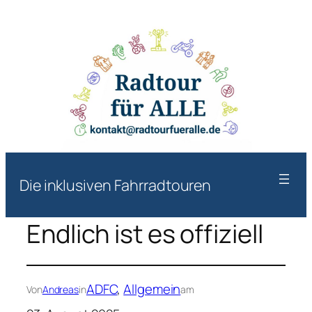
Die inklusiven Fahrradtouren
Endlich ist es offiziell
ADFC
, 
Allgemein
Von
Andreas
in
am