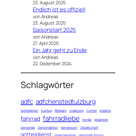
23. August 2025
Endlich ist es offiziell
von Andreas
23. August 2025
Saisonstart 2025
von Andreas
27. April 2025
Ein Jahr geht zu Ende
von Andreas
22. Dezember 2024
Schlagwörter
adfc
adfchenstedtulzburg
Apfelwiesen
Ausflug
Bikepark
codierung
Conner
erlebnis
fahrradliebe
fahrrad
familie
gedanken
Gemeinde
Gemeindefest
gemeinsam
Gesellschaft
gottesdienst
HappyNewYear
HenstedtUlzburg