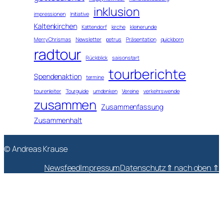
inklusion
impressionen
Initiative
Kaltenkirchen
Kattendorf
kirche
kleinerunde
MerryChrismas
Newsletter
petrus
Präsentation
quickborn
radtour
Rückblick
saisonstart
tourberichte
Spendenaktion
termine
tourenleiter
Tourguide
umdenken
Vereine
verkehrswende
zusammen
Zusammenfassung
Zusammenhalt
© Andreas Krause
Newsfeed
Impressum
Datenschutz
⇑ nach oben ⇑