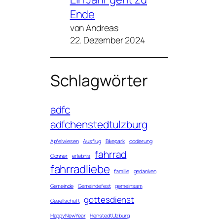
Ende
von Andreas
22. Dezember 2024
Schlagwörter
adfc
adfchenstedtulzburg
Apfelwiesen
Ausflug
Bikepark
codierung
fahrrad
Conner
erlebnis
fahrradliebe
familie
gedanken
Gemeinde
Gemeindefest
gemeinsam
gottesdienst
Gesellschaft
HappyNewYear
HenstedtUlzburg