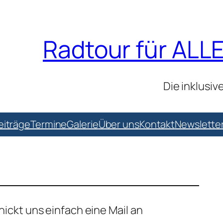
Radtour für ALL
Die inklusi
eiträge
Termine
Galerie
Über uns
Kontakt
Newslette
ckt uns einfach eine Mail an